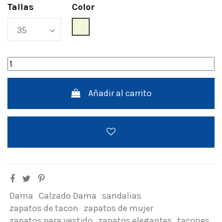
Tallas
Color
Beige
Añadir al carrito
Dama
Calzado Dama
sandalias
zapatos de tacon
zapatos de mujer
zapatos para vestido
zapatos elegantes
tacones