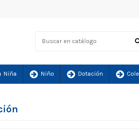
Niña
Niño
Dotación
Cole
ción