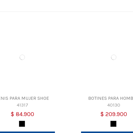
ENIS PARA MUJER SHOE
BOTINES PARA HOM
41317
40130
$ 84.900
$ 209.900
Negro-Blanco
Negro